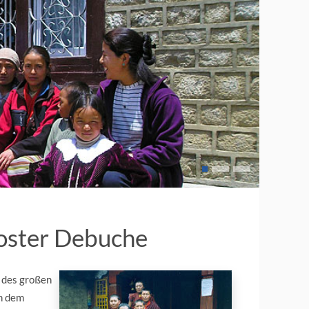
loster Debuche
n des großen
ch dem